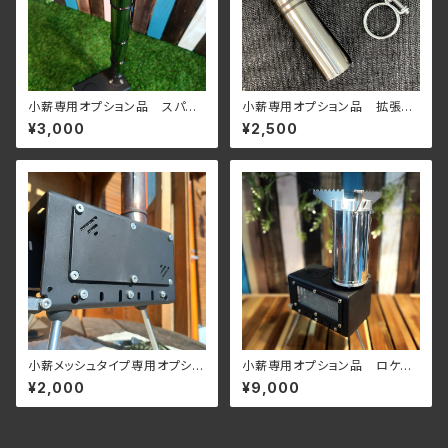
小薪専用オプション品 スパー
小薪専用オプション品 拡張用
クアレスター
煙突
¥3,000
¥2,500
小薪メッシュタイプ専用オプショ
小薪専用オプション品 ロケット
ン プロテクトプレート
ストーブユニット
¥2,000
¥9,000