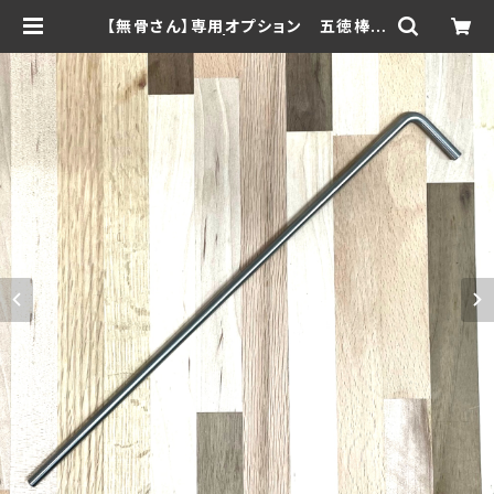
【無骨さん】専用オプション 五徳棒
1本～ | Wee！HuB