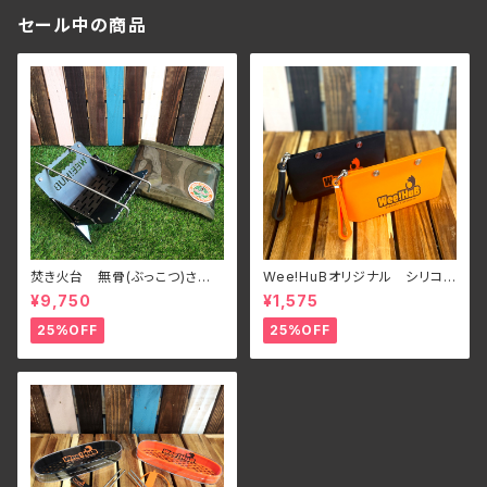
セール中の商品
焚き火台 無骨(ぶっこつ)さ
Wee!HuBオリジナル シリコン
ん フルセット
ポーチ
¥9,750
¥1,575
25%OFF
25%OFF