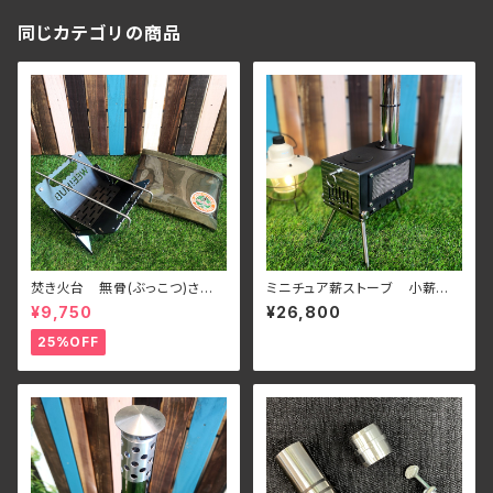
同じカテゴリの商品
焚き火台 無骨(ぶっこつ)さ
ミニチュア薪ストーブ 小薪 メ
ん フルセット
ッシュタイプ
¥9,750
¥26,800
25%OFF