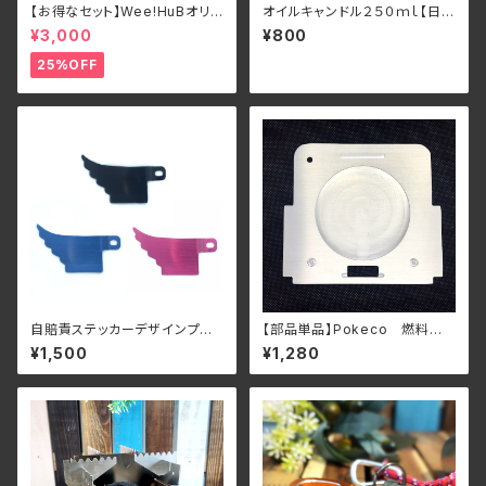
【お得なセット】Wee!HuBオリ
オイルキャンドル２５０ｍｌ【日本
ジナル 一体型ステンレス マイ
製】 イエロー
¥3,000
¥800
箸 MOTECO ケース付き
25%OFF
自賠責ステッカーデザインプレ
【部品単品】Pokeco 燃料
ート 翼
台 1個～
¥1,500
¥1,280