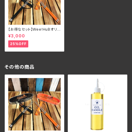
【お得なセット】Wee!HuBオリ
ジナル 一体型ステンレス マイ
¥3,000
箸 MOTECO ケース付き
25%OFF
その他の商品