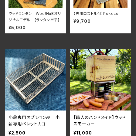
ウッドランタン Wee!HuBオリ
【専用ロストル付】Pokeco
ジナルモデル 【ランタン単品】
¥9,700
¥5,000
小薪専用オプション品 小
【職人のハンドメイド】ウッド
薪専用ペレットカゴ
スモーカー
¥2,500
¥11,000