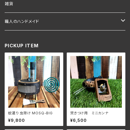
ポケットコンロ
ランタン
アクセサリー
雑貨
Pokeco 専用オプション
オイルキャンドル
職人のハンドメイド
Pokeco 本体部品単品
キャンプ用品
PICKUP ITEM
ミニチュア薪ストーブ 小薪
小薪 専用オプション品
焚き火台 無骨さん
蚊遣り 虫除け MOSQ-BIG
焚きつけ用 ミニカンナ
¥9,800
¥6,500