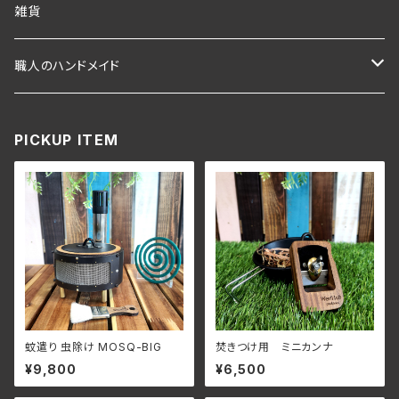
ポケットコンロ
ランタン
アクセサリー
雑貨
Pokeco 専用オプション
オイルキャンドル
職人のハンドメイド
Pokeco 本体部品単品
キャンプ用品
PICKUP ITEM
ミニチュア薪ストーブ 小薪
小薪 専用オプション品
焚き火台 無骨さん
蚊遣り 虫除け MOSQ-BIG
焚きつけ用 ミニカンナ
¥9,800
¥6,500