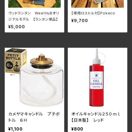
ウッドランタン Wee!HuBオリ
【専用ロストル付】Pokeco
ジナルモデル 【ランタン単品】
¥9,700
¥5,000
カメヤマキャンドル プチボ
オイルキャンドル２５０ｍｌ
トル ６Ｈ
【日本製】 レッド
¥1,100
¥800