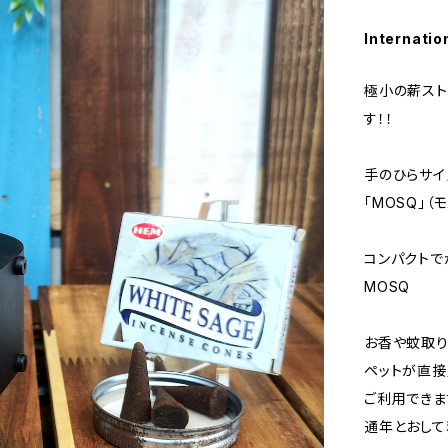
Internatio
極小の薪スト
す！！
手のひらサイ
「MOSQ」（
コンパクトで
MOSQ
お香や蚊取り
ペットが直接
ご利用できま
通年とおして