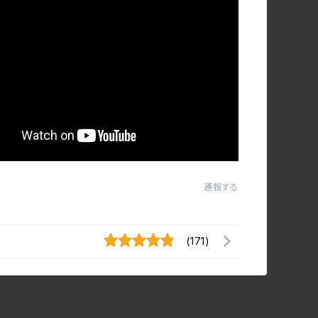
通報する
(171)