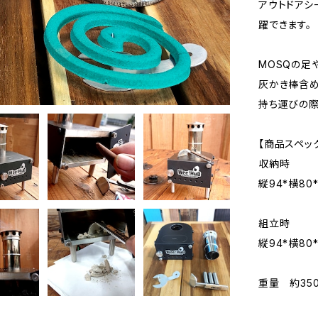
アウトドアシ
躍できます。
MOSQの足
灰かき棒含め
持ち運びの際
【商品スペッ
収納時
縦94*横80*
組立時
縦94*横80
重量 約35