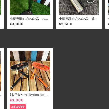
小薪専用オプション品 スパ
小薪専用オプション品 拡張
ークアレスター
用煙突
¥3,000
¥2,500
コ
【お得なセット】Wee!HuBオリ
ジナル 一体型ステンレス マ
¥3,000
イ箸 MOTECO ケース付
き
25%OFF