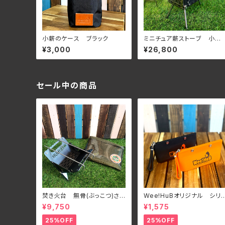
小薪のケース ブラック
ミニチュア薪ストーブ 小
薪 メッシュタイプ
¥3,000
¥26,800
セール中の商品
焚き火台 無骨(ぶっこつ)さ
Wee!HuBオリジナル シリ
ん フルセット
ンポーチ
¥9,750
¥1,575
25%OFF
25%OFF