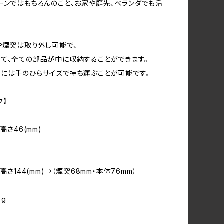
ーンではもちろんのこと、お家や庭先、ベランダでも活
や煙突は取り外し可能で、
て、全ての部品が中に収納することができます。
には手のひらサイズで持ち運ぶことが可能です。
ク】
高さ46(mm)
*高さ144(mm)→（煙突68mm・本体76mm）
0g