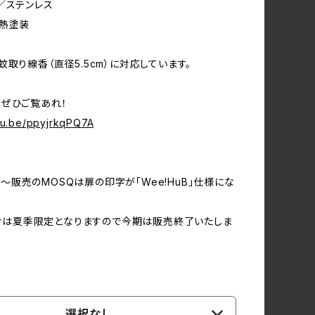
／ステンレス
耐熱塗装
蚊取り線香（直径5.5cm）に対応しています。
ぜひご覧あれ！
utu.be/ppyjrkqPQ7A
/22～販売のMOSQは扉の印字が「Wee!HuB」仕様にな
Verは夏季限定となりますので今期は販売終了いたしま
選択なし