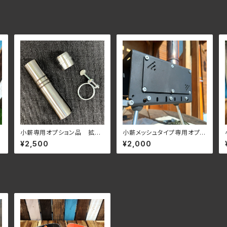
小薪専用オプション品 拡張
小薪メッシュタイプ専用オプシ
用煙突
ョン プロテクトプレート
¥2,500
¥2,000