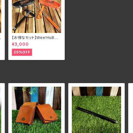
コ
【お得なセット】Wee!HuBオリ
ジナル 一体型ステンレス マ
¥3,000
イ箸 MOTECO ケース付
き
25%OFF