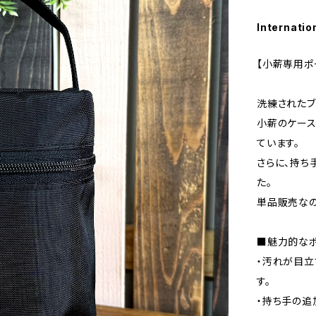
Internatio
【小薪専用ポ
洗練されたブ
小薪のケース
ています。
さらに、持ち
た。
単品販売なの
■魅力的なポ
・汚れが目立
す。
・持ち手の追