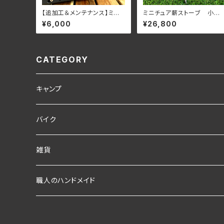
【追加工＆メンテナンス】ミニ
ミニチュア薪ストーブ 小
チュア薪ストーブ小薪→ メッ
薪 メッシュタイプ
¥6,000
¥26,800
シュタイプ加工
CATEGORY
キャンプ
キャンプギア
バイク
ポケットコンロ
ランタン
アクセサリー
雑貨
Pokeco 専用オプション
オイルキャンドル
職人のハンドメイド
Pokeco 本体部品単品
キャンプ用品