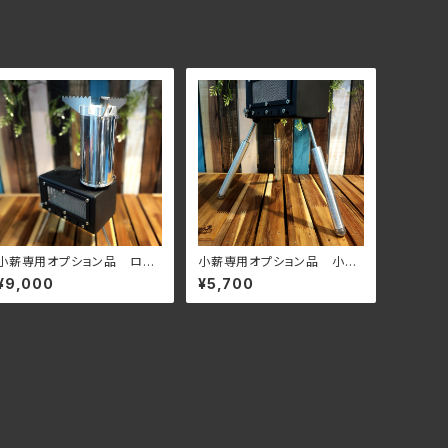
小薪専用オプション品 ロケ
小薪専用オプション品 小薪
ットストーブユニット
のくつした（3本入り）
¥9,000
¥5,700