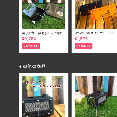
焚き火台 無骨(ぶっこつ)さ
Wee!HuBオリジナル シリ
ん フルセット
ンポーチ
¥9,750
¥1,575
25%OFF
25%OFF
その他の商品