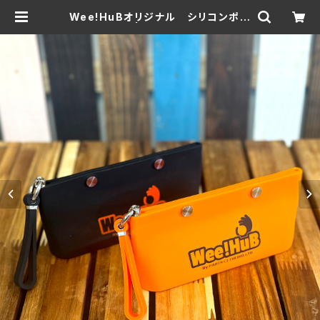
Wee!HuBオリジナル シリコンポー
チ | Wee！HuB