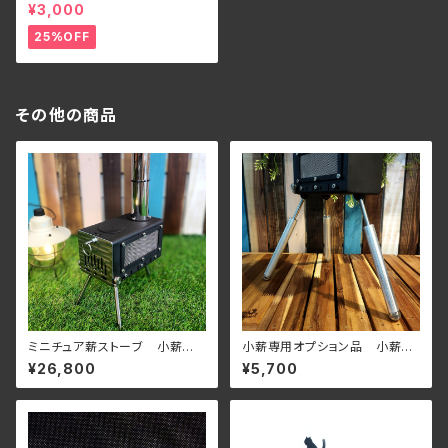
ジナル 一体型ステンレス マイ
¥3,000
箸 MOTECO ケース付き
25%OFF
その他の商品
ミニチュア薪ストーブ 小薪 メ
小薪専用オプション品 小薪の
ッシュタイプ
くつした（3本入り）
¥26,800
¥5,700