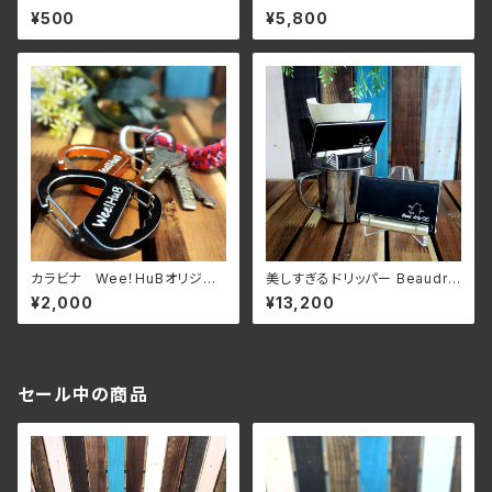
(2枚セット)
ルチケース
¥500
¥5,800
カラビナ Wee！HuBオリジナ
美しすぎるドリッパー Beaudri
ルモデル
p
¥2,000
¥13,200
セール中の商品