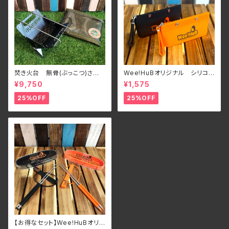
焚き火台 無骨(ぶっこつ)さ
Wee!HuBオリジナル シリコン
ん フルセット
ポーチ
¥9,750
¥1,575
25%OFF
25%OFF
【お得なセット】Wee!HuBオリ