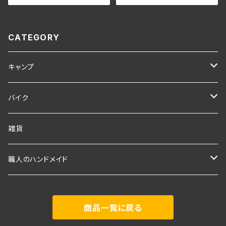
CATEGORY
キャンプ
キャンプギア
バイク
ポケットコンロ
ランタン
アクセサリー
雑貨
Pokeco 専用オプション
オイルキャンドル
職人のハンドメイド
Pokeco 本体部品単品
キャンプ用品
商品一覧に戻る
ミニチュア薪ストーブ 小薪