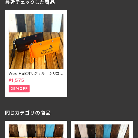
最近チェックした商品
Wee!HuBオリジナル シリコン
ポーチ
¥1,575
25%OFF
同じカテゴリの商品