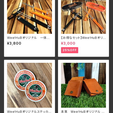
Wee!HuBオリジナル 一体型
【お得なセット】Wee!HuBオリ
ステンレス マイ箸 MOTECO
ジナル 一体型ステンレス マイ
¥3,800
¥3,000
箸 MOTECO ケース付き
25%OFF
Wee!HuBオリジナルステッカー
本革 Wee!HuBオリジナル マ