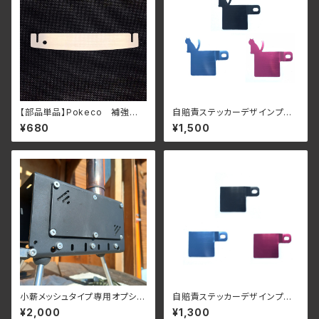
【部品単品】Pokeco 補強
自賠責ステッカーデザインプレ
板 1個～
ート 猫
¥680
¥1,500
小薪メッシュタイプ専用オプショ
自賠責ステッカーデザインプレ
ン プロテクトプレート
ート シンプル
¥2,000
¥1,300